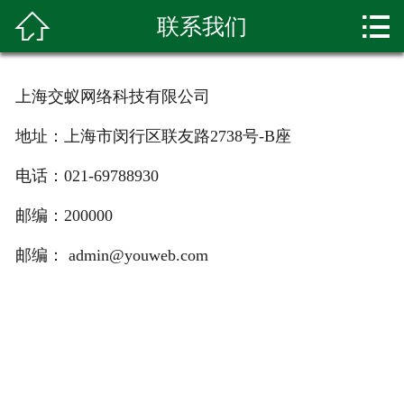


联系我们
网站首页

关于我们
上海交蚁网络科技有限公司
新闻资讯
地址：上海市闵行区联友路2738号-B座
产品展示
电话：021-69788930
种植基地
邮编：200000
环境展示
邮编： admin@youweb.com
科普知识
客户留言
人才招聘