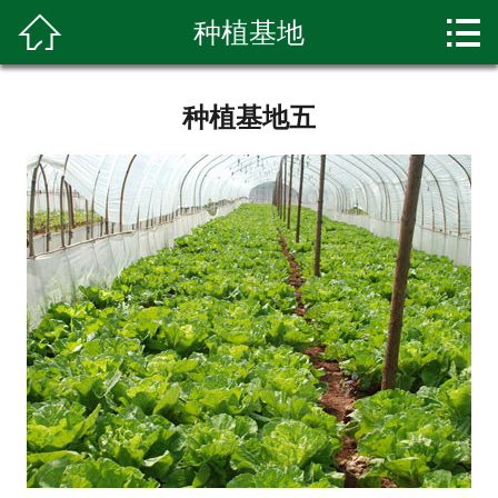


种植基地
网站首页

关于我们
种植基地五
新闻资讯
产品展示
种植基地
环境展示
科普知识
客户留言
人才招聘